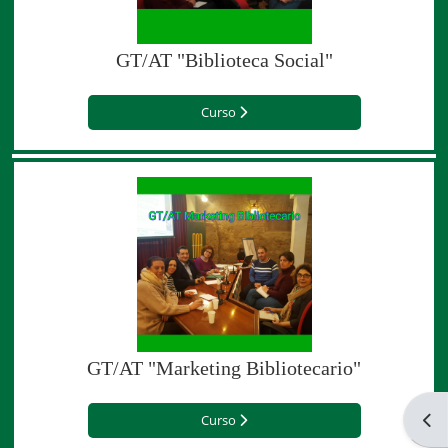
GT/AT "Biblioteca Social"
Curso
GT/AT "Marketing Bibliotecario"
Abri
Curso