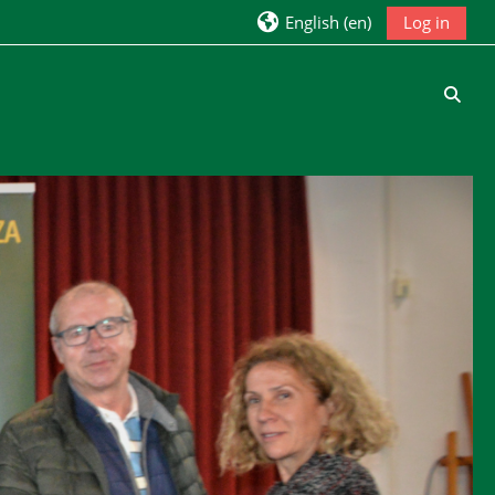
English ‎(en)‎
Log in
Toggl